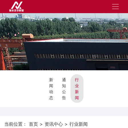
新
通
行
闻
知
业
动
公
新
态
告
闻
当前位置：
首页
>
资讯中心
>
行业新闻