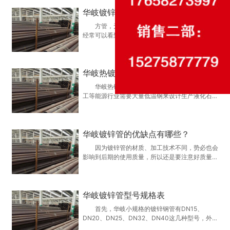
国际炼焦企业利息偏偏低的异状。往年，固然正在
华岐镀锌方管的用途/分类/定义/标示方法
印度缩小铁矿石入口及澳洲遭到洪灾反应…
方管，无论是在建材方面还是在装饰结构上都
经常可以看到的一种管材。可是什么是方管，到底
是如何轧制而成，规格如何表示，主要有哪些性能
要求，一般又用在哪里还是有些初入钢材行业的朋
友还是不太了解的，本章我们就将为大家整理一些
华岐热镀锌方管的制作工艺
方管的常识知识，以帮助初学者系统的了…
华岐热镀锌方管的制作工艺 国内石油、化
工等能源行业需要大量低温钢来设计生产液化石油
气、液氨、液氧、液氮等各类制造和储存设备。依
据我国十二五规划，未来五年将优化石化能源发
展，加速油气资源开发。这将为低温服役条件下的
华岐镀锌管的优缺点有哪些？
能源制造和储存设备出产行业提供广阔的市…
因为镀锌管的材质、加工技术不同，势必也会
影响到后期的使用质量，所以还是要注意好质量比
较才行。而且此类管材也有一定的优缺点，下面就
来为大家介绍一下。 华岐镀锌管优点介绍
使用寿命长。因为管材表面有均匀的镀层，可以保
华岐镀锌管型号规格表
证良好的附着力，也可以延长管材的使用…
首先，华岐小规格的镀锌钢管有DN15、
DN20、DN25、DN32、DN40这几种型号，外径
尺寸分别为21.3mm、26.9mm、33.7mm、42.mm