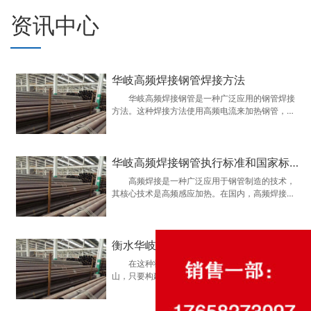
资讯中心
华岐高频焊接钢管焊接方法
华岐高频焊接钢管是一种广泛应用的钢管焊接
方法。这种焊接方法使用高频电流来加热钢管，使
其形成一条连续的焊缝。这种焊接方法的优点是焊
缝质量较好，焊接速度较快，生产效率高。本文将
介绍高频焊接钢管的一般流程和操作方法。
华岐高频焊接钢管执行标准和国家标准
一、华岐高频焊接钢管的一般流程 高频…
高频焊接是一种广泛应用于钢管制造的技术，
其核心技术是高频感应加热。在国内，高频焊接的
技术规范主要遵循国家标准和执行标准。本文将介
绍高频焊接的执行标准和国家标准。 一、华岐
高频焊接钢管的执行标准 1. GB/T5310-
衡水华岐镀锌方管的作用和性能
2017《无缝钢管用合金钢管》：该标准规定了…
在这种状况下。国际钢厂踊跃参预寰球主要矿
山，只要构建存正在公信力的铁矿石买卖市面和价
钱标准。以及进步Q235无缝矩管事业集合度等实质
性任务的无效落实，能力好转临时矿价受制于人、