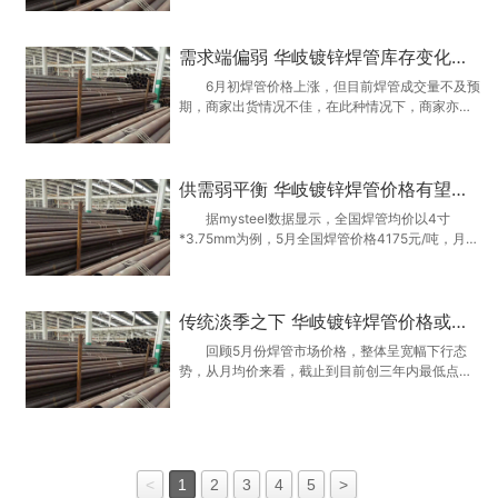
以及48.3mm。它们广泛应用于日常生活中，方便
轻便，重量较轻。 其次，华岐中等规格的镀锌
需求端偏弱 华岐镀锌焊管库存变化不大
钢管有DN50、DN65、DN80、DN100这几种型
号，外径尺寸从60.…
6月初焊管价格上涨，但目前焊管成交量不及预
期，商家出货情况不佳，在此种情况下，商家亦不
敢进行大幅度补库，多数商家仍以按需补货为主，
但也有部分商家根据自家出货情况，逐步增加库存
量，备全规格，以便出货。 进入6月份，原料
供需弱平衡 华岐镀锌焊管价格有望坚挺
355带钢市场价格随着黑色系期货飘红逐…
据mysteel数据显示，全国焊管均价以4寸
*3.75mm为例，5月全国焊管价格4175元/吨，月环
比价格跌311元/吨，年同比则更是大幅低于去年同
期水平，可以说，今年5月份焊管价格创三年内价格
最低点。随着6月初唐山及秦皇岛减产消息发布之
传统淡季之下 华岐镀锌焊管价格或有望坚挺运行
后，现货价格跟随期货价格宽幅上涨，但价格…
回顾5月份焊管市场价格，整体呈宽幅下行态
势，从月均价来看，截止到目前创三年内最低点，
价格持续下跌，加重市场的观望情绪，商家采购积
极性较差，多以按需补货为主。从供需基本面来
看，6月份以前，供需矛盾凸显，整体格局呈现供应
大于需求，因此导致价格大幅下跌。但随着…
<
1
2
3
4
5
>