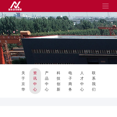
关
资
产
科
电
人
联
于
讯
品
技
子
才
系
京
中
中
创
商
中
我
华
心
心
新
务
心
们